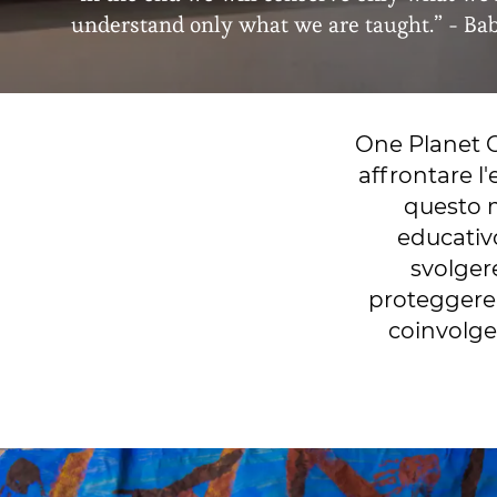
understand only what we are taught.” - B
One Planet O
affrontare l'
questo m
educativ
svolger
proteggere e
coinvolge 