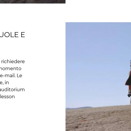
UOLE E
i richiedere
si momento
e-mail. Le
, in
 auditorium
 lesson