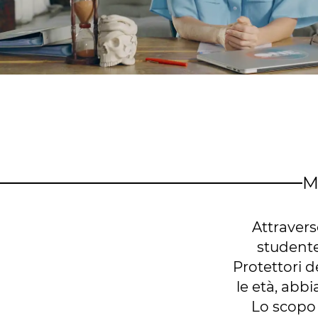
M
Attravers
studente
Protettori d
le età, abb
Lo scopo