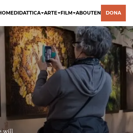
HOME
DIDATTICA
ARTE
FILM
ABOUT
EN
DONA
 will