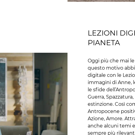
LEZIONI DIG
PIANETA
Oggi più che mai le 
questo motivo abbi
digitale con le Lezi
immagini di Anne, le
le sfide dell’Antropo
Guerra, Spazzatura, 
estinzione. Così com
Antropocene positiv
Azione, Amore. Attra
anche alcuni temi 
sempre più rilevanti