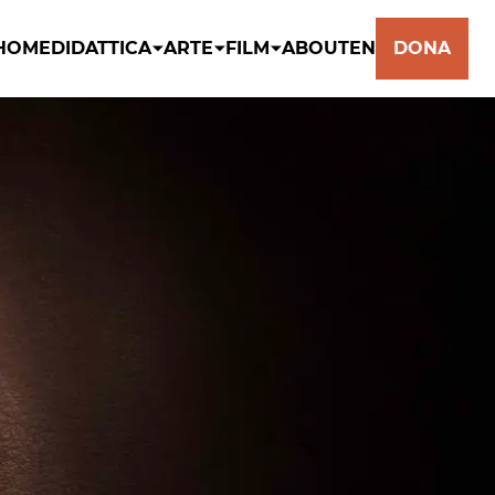
HOME
DIDATTICA
ARTE
FILM
ABOUT
EN
DONA